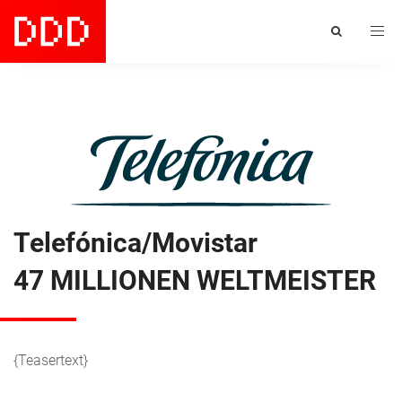
Toggl
navig
Telefónica/Movistar
47 MILLIONEN WELTMEISTER
{Teasertext}