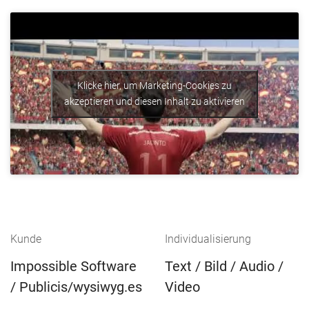
Klicke hier, um Marketing-Cookies zu
akzeptieren und diesen Inhalt zu aktivieren
Kunde
Individualisierung
Impossible Software
Text
/
Bild
/
Audio
/
/
Publicis/wysiwyg.es
Video