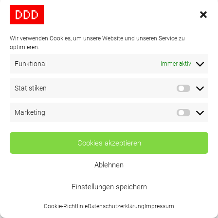
Frederíck
Wir verwenden Cookies, um unsere Website und unseren Service zu
optimieren.
Funktional
Immer aktiv
Leonor
Statistiken
Marketing
Cookies akzeptieren
Technische Details
Ablehnen
Einstellungen speichern
DDD zeichnet für das Tracking, die Präparation für die
Cookie-Richtlinie
Datenschutzerklärung
Impressum