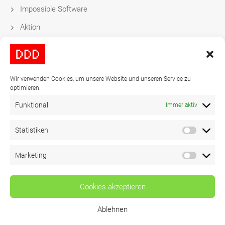
Impossible Software
Aktion
Datengetriebene Festtags-Kampagnen
Wir verwenden Cookies, um unsere Website und unseren Service zu
Kontakt
optimieren.
Funktional
Immer aktiv
Tel:
+49-40-278837-0
Statistiken
Mail:
video@ddd.de
Marketing
Copyright 2024
DDD
© All Rights Reserved
Cookies akzeptieren
Ablehnen