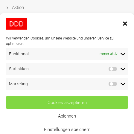
Aktion
Datengetriebene Festtags-Kampagnen
Wir verwenden Cookies, um unsere Website und unseren Service zu
Kontakt
optimieren.
Funktional
Immer aktiv
Tel:
+49-40-278837-0
Statistiken
Mail:
video@ddd.de
Marketing
Copyright 2024
DDD
© All Rights Reserved
Cookies akzeptieren
Ablehnen
Einstellungen speichern
Datenschutz
|
Impressum
|
Cookie Richtlinie (EU)