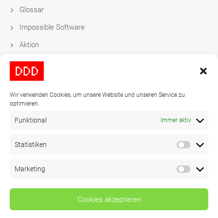
Glossar
Impossible Software
Aktion
Datengetriebene Festtags-Kampagnen
Wir verwenden Cookies, um unsere Website und unseren Service zu
Kontakt
optimieren.
Funktional
Immer aktiv
Tel:
+49-40-278837-0
Statistiken
Mail:
video@ddd.de
Marketing
Copyright 2024
DDD
© All Rights Reserved
Cookies akzeptieren