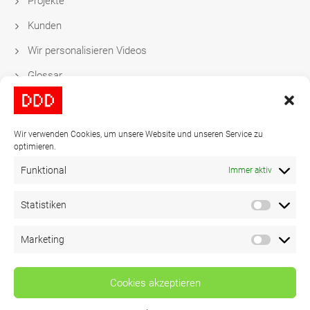
Projekte
Kunden
Wir personalisieren Videos
Glossar
Impossible Software
Aktion
Wir verwenden Cookies, um unsere Website und unseren Service zu
optimieren.
Funktional
Immer aktiv
Kontakt
Statistiken
Tel: +49-40-278837-0
Marketing
Mail:
video@ddd.de
Cookies akzeptieren
Copyright 2024
DDD
© All Rights Reserved